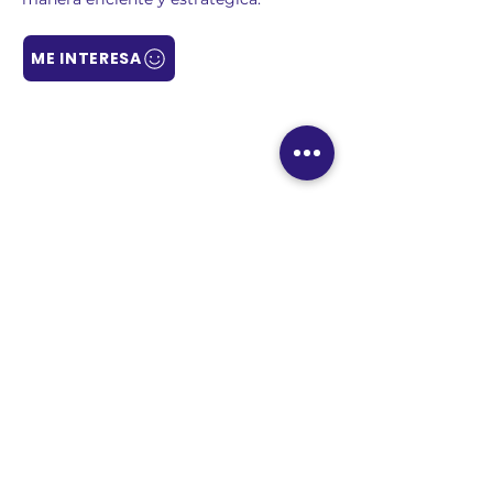
ME INTERESA
4
Pasos: Así de fácil
01
Contacto
​: Déjanos tus datos y
agendamos una sesión para conocerte