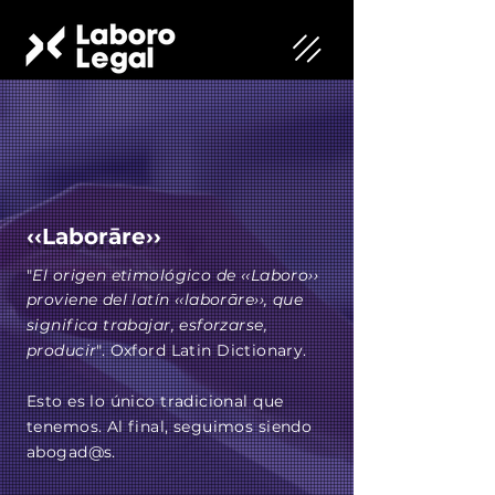
‹‹Laborāre››
"
El origen etimológico de ‹‹Laboro››
proviene del latín ‹‹laborā
re››, que
significa trabajar, esforzarse,
producir
". Oxford Latin Dictionary.
Esto es lo único tradicional que
tenemos. Al final, seguimos siendo
abogad@s.