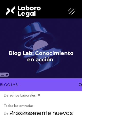
Blog Lab: Conocimiento
en acción
BLOG LAB
Derechos Laborales
Todas las entradas
Próximamente nuevas
Derechos Laborales